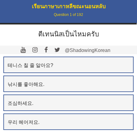
เรียนภาษาเกาหลีขณะนอนหลับ
Question
1
of
192
ตีเทนนิสเป็นไหมครับ
@ShadowingKorean
테니스 칠 줄 알아요?
낚시를 좋아해요.
조심하세요.
우리 헤어져요.