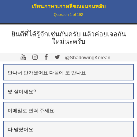
เรียนภาษาเกาหลีขณะนอนหลับ
Question
1
of
192
ยินดีที่ได้รู้จักเช่นกันครับ แล้วค่อยเจอกัน
ใหม่นะครับ
@ShadowingKorean
만나서 반가웠어요.다음에 또 만나요
몇 살이세요?
이메일로 연락 주세요.
다 말랐어요.