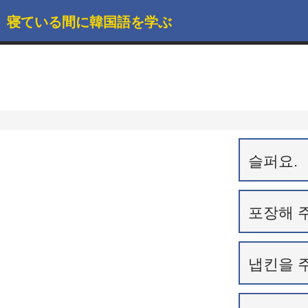
寝ている間に韓国語を学ぶ
슬퍼요.
포장해 
냅킨을 