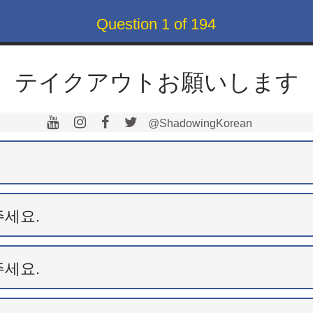
Question
1
of
194
テイクアウトお願いします
@ShadowingKorean
주세요.
주세요.