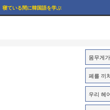
寝ている間に韓国語を学ぶ
몸무게가
폐를 끼
우리 헤