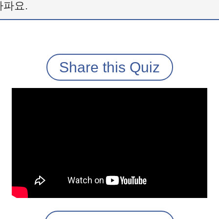
아파요.
Share this Quiz